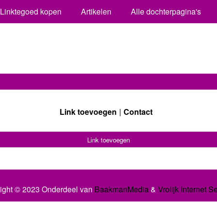
Linktegoed kopen
Artikelen
Alle dochterpagina's
Link toevoegen
Contact
Link toevoegen
ight © 2023 Onderdeel van
BaakmanMedia
&
Vrolijk Internet S